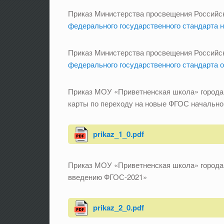
Приказ Министерства просвещения Российск
федерального государственного стандарта 
Приказ Министерства просвещения Российск
федерального государственного стандарта о
Приказ МОУ «Приветненская школа» города
карты по переходу на новые ФГОС начально
prikaz_1_0.pdf
Приказ МОУ «Приветненская школа» города 
введению ФГОС-2021»
prikaz_2_0.pdf